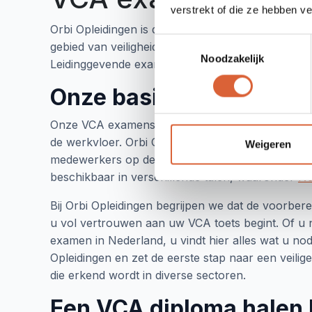
verstrekt of die ze hebben v
Orbi Opleidingen is dé plek voor VCA examens i
Toestemmingsselectie
gebied van veiligheid, geschikt voor zowel mede
Noodzakelijk
Leidinggevende examen wilt afleggen, wij staan g
Onze basisveiligheid e
Onze VCA examens zijn ontworpen om uw kennis va
de werkvloer. Orbi Opleidingen biedt een gest
Weigeren
medewerkers op de werkvloer als VCA Leidingge
beschikbaar in verschillende talen, waaronder
Ne
Bij Orbi Opleidingen begrijpen we dat de voorber
u vol vertrouwen aan uw VCA toets begint. Of u 
examen in Nederland, u vindt hier alles wat u nodi
Opleidingen en zet de eerste stap naar een veil
die erkend wordt in diverse sectoren.
Een VCA diploma halen b