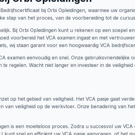
drijfscertificaat bij Orbi Opleidingen, waarmee uw organisa
lke stap van het proces, van de voorbereiding tot de cursus
ijk. Bij Orbi Opleidingen kunt u rekenen op een soepel en 
goed voorbereid het VCA examen ingaat en met vertrouwen 
s, wij staan garant voor een hoogwaardig VCA bedrijfscerti
A examen eenvoudig en snel. Onze gebruiksvriendelijke on
 regelen. Wacht niet langer en investeer in de veiligheid e
zet op het gebied van veiligheid. Het VCA pasje gaat verder 
 van veiligheid op de werkvloer. Onze benadering van het
ngen is een moeiteloos proces. Zodra u succesvol uw VCA 
U kunt snel en efficiënt uw VCA pasje aanvragen, of het 