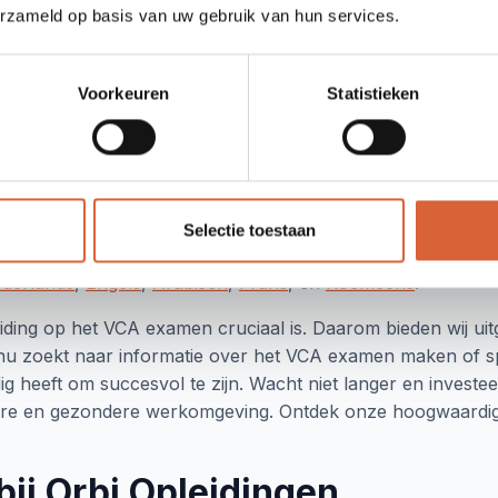
erzameld op basis van uw gebruik van hun services.
n Nederland. Onze VCA examens bieden een grondige beoor
werkers op de werkvloer als operationele leidinggevenden.
Voorkeuren
Statistieken
arant voor hoogwaardige certificeringen op het gebied van V
xamens
n veiligheidsregels en -procedures te toetsen, waardoor 
ructureerde aanpak om uw VCA examen te maken, met een f
Selectie toestaan
vende toetsen voor operationeel management. Onze VCA e
derlands
,
Engels
,
Arabisch
,
Frans
, en
Roemeens
.
eiding op het VCA examen cruciaal is. Daarom bieden wij ui
nu zoekt naar informatie over het VCA examen maken of spe
g heeft om succesvol te zijn. Wacht niet langer en investee
igere en gezondere werkomgeving. Ontdek onze hoogwaardige
ij Orbi Opleidingen