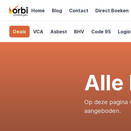
Home
Blog
Contact
Direct Boeken
Deals
VCA
Asbest
BHV
Code 95
Logis
Alle
Op deze pagina v
aangeboden.