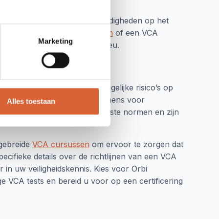
deling van uw kennis en vaardigheden op het
 Of u nu een
VCA Basis examen
of een VCA
Marketing
eiligheid, Gezondheid en Milieu.
u zich bewust wordt van mogelijke risico’s op
ocus op zowel VCA Basis examens voor
Alles toestaan
xamens voldoen aan de hoogste normen en zijn
tgebreide
VCA cursussen
om ervoor te zorgen dat
cifieke details over de richtlijnen van een VCA
r in uw veiligheidskennis. Kies voor Orbi
 VCA tests en bereid u voor op een certificering