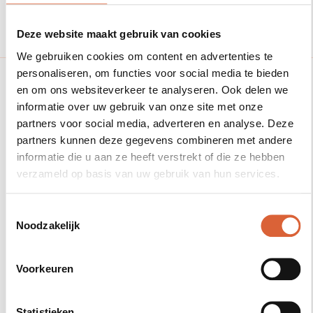
Rated 5 stars on Edubookers
Deze website maakt gebruik van cookies
We gebruiken cookies om content en advertenties te
personaliseren, om functies voor social media te bieden
Nu inschrijven
en om ons websiteverkeer te analyseren. Ook delen we
informatie over uw gebruik van onze site met onze
Meld je vandaag nog aan
partners voor social media, adverteren en analyse. Deze
partners kunnen deze gegevens combineren met andere
voor de cursus!
informatie die u aan ze heeft verstrekt of die ze hebben
verzameld op basis van uw gebruik van hun services.
2
3
Toestemmingsselectie
Selecteer datum
Aanmelden
Cursisten toevoegen
Noodzakelijk
Selecteer
Voorkeuren
cursusmoment:
Statistieken