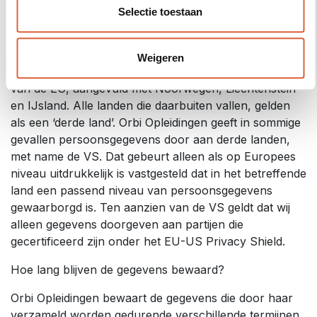
Selectie toestaan
Blijven de persoonsgegevens in Europa?
In dit kader wordt gesproken van de Europese
Weigeren
Economische Ruimte (EER). Die bestaat uit de landen
van de EU, aangevuld met Noorwegen, Liechtenstein
en IJsland. Alle landen die daarbuiten vallen, gelden
als een ‘derde land’. Orbi Opleidingen geeft in sommige
gevallen persoonsgegevens door aan derde landen,
met name de VS. Dat gebeurt alleen als op Europees
niveau uitdrukkelijk is vastgesteld dat in het betreffende
land een passend niveau van persoonsgegevens
gewaarborgd is. Ten aanzien van de VS geldt dat wij
alleen gegevens doorgeven aan partijen die
gecertificeerd zijn onder het EU-US Privacy Shield.
Hoe lang blijven de gegevens bewaard?
Orbi Opleidingen bewaart de gegevens die door haar
verzameld worden gedurende verschillende termijnen,