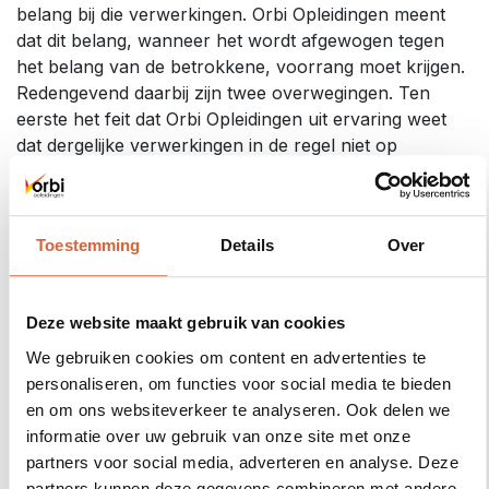
belang bij die verwerkingen. Orbi Opleidingen meent
dat dit belang, wanneer het wordt afgewogen tegen
het belang van de betrokkene, voorrang moet krijgen.
Redengevend daarbij zijn twee overwegingen. Ten
eerste het feit dat Orbi Opleidingen uit ervaring weet
dat dergelijke verwerkingen in de regel niet op
bezwaren stuiten. Orbi Opleidingen neemt dat daarom
tot uitgangspunt. Ten tweede het feit dat Orbi
Opleidingen de gegevens niet langer dan nodig
Toestemming
Details
Over
bewaart. Om niettemin de rechten van de betrokkene
zoveel als mogelijk te respecteren, maakt Orbi
Opleidingen alleen gebruik van de gegevens die
Deze website maakt gebruik van cookies
noodzakelijk zijn om het doel te verwezenlijken.
We gebruiken cookies om content en advertenties te
Ten aanzien van categorie (3) geldt dat gegeven
personaliseren, om functies voor social media te bieden
toestemming te allen tijden weer ingetrokken kan
en om ons websiteverkeer te analyseren. Ook delen we
worden, zonder opgaaf van reden.
informatie over uw gebruik van onze site met onze
partners voor social media, adverteren en analyse. Deze
Komen die persoonsgegevens ook bij anderen
partners kunnen deze gegevens combineren met andere