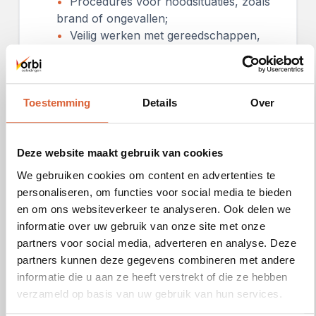
Procedures voor noodsituaties, zoals
brand of ongevallen;
Veilig werken met gereedschappen,
machines en gevaarlijke stoffen;
Milieuaspecten en de impact van
werkzaamheden op de omgeving.
Toestemming
Details
Over
Het VCA examen kan op verschillende
locaties worden afgenomen. Je kunt je
eenvoudig online inschrijven voor het VCA
Deze website maakt gebruik van cookies
examen Engels. Kandidaten hebben de
We gebruiken cookies om content en advertenties te
mogelijkheid om uit verschillende data en
personaliseren, om functies voor social media te bieden
locaties te kiezen die het beste bij hen passen.
en om ons websiteverkeer te analyseren. Ook delen we
Zo zijn er meerdere examenmomenten per
informatie over uw gebruik van onze site met onze
maand beschikbaar.
partners voor social media, adverteren en analyse. Deze
partners kunnen deze gegevens combineren met andere
Schrijf je vandaag nog in voor het VCA-
informatie die u aan ze heeft verstrekt of die ze hebben
examen Engels en versterk jouw kennis en
verzameld op basis van uw gebruik van hun services.
vaardigheden op het gebied van veiligheid,
gezondheid en milieu. Neem een belangrijke