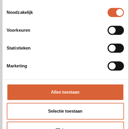
stap richting het behalen van jouw VCA-
Toestemmingsselectie
certificaat Engels!
Noodzakelijk
Voorkeuren
Zie ook
Statistieken
VCA Basis examen Arabisch
Marketing
VCA Basis examen Bulgaars
VCA Basis examen Frans
Alles toestaan
VCA Basis examen Grieks
Selectie toestaan
VCA Basis examen Hongaars