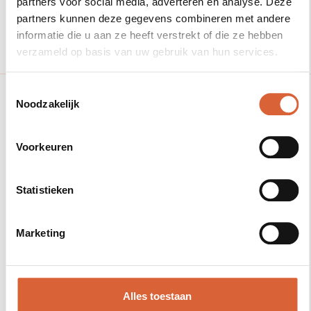
partners voor social media, adverteren en analyse. Deze
partners kunnen deze gegevens combineren met andere
Rated 5 stars on Edubookers
informatie die u aan ze heeft verstrekt of die ze hebben
verzameld op basis van uw gebruik van hun services.
Toestemmingsselectie
Noodzakelijk
Geen cursussen in de planning.
U kunt met ons contact opnemen via
Voorkeuren
010 - 737 1700
Statistieken
Marketing
Contact us
Meer informatie
Alles toestaan
aanvragen