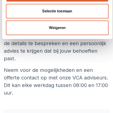
Selectie toestaan
Heb je vragen over onze cursussen of heb
je hulp nodig bij het kiezen van de juiste
certificering? Onze adviseurs staan klaar om
Weigeren
je te helpen. Neem contact met ons op om
de details te bespreken en een persoonlijk
advies te krijgen dat bij jouw behoeften
past.
Neem voor de mogelijkheden en een
offerte contact op met onze VCA adviseurs.
Dit kan elke werkdag tussen 08:00 en 17:00
uur.