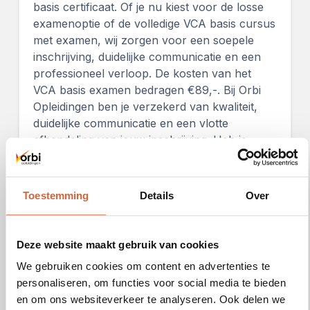
basis certificaat. Of je nu kiest voor de losse
examenoptie of de volledige VCA basis cursus
met examen, wij zorgen voor een soepele
inschrijving, duidelijke communicatie en een
professioneel verloop. De kosten van het
VCA basis examen bedragen €89,-. Bij Orbi
Opleidingen ben je verzekerd van kwaliteit,
duidelijke communicatie en een vlotte
afhandeling van jouw inschrijving. Heb je
vragen over het VCA basis examen, wil je
meer weten over de cursusinhoud of direct je
plek reserveren?
Toestemming
Details
Over
Neem gerust contact met ons op
, we helpen
je graag verder!
Deze website maakt gebruik van cookies
We gebruiken cookies om content en advertenties te
Zie ook
personaliseren, om functies voor social media te bieden
en om ons websiteverkeer te analyseren. Ook delen we