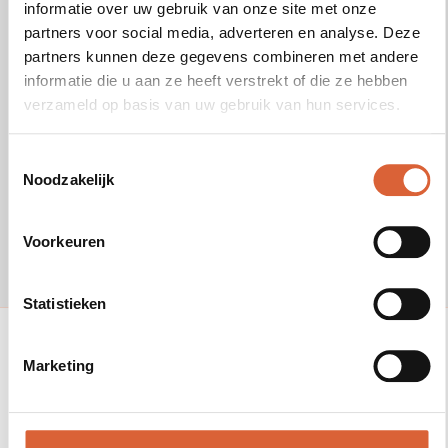
informatie over uw gebruik van onze site met onze
VCA VOL examen Nederlands
partners voor social media, adverteren en analyse. Deze
partners kunnen deze gegevens combineren met andere
VCA Basis examen Arabisch
informatie die u aan ze heeft verstrekt of die ze hebben
verzameld op basis van uw gebruik van hun services.
VCA Basis examen Bulgaars
Toestemmingsselectie
Noodzakelijk
VCA Basis examen Engels
VCA Basis examen Frans
Voorkeuren
Statistieken
Marketing
Rated 5 stars on Google