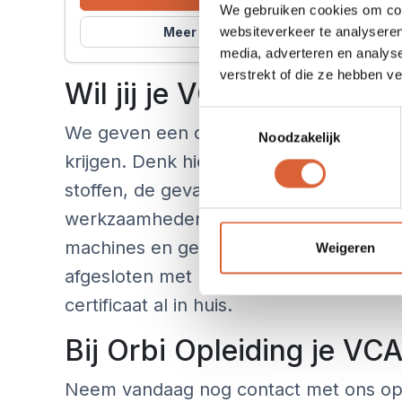
We gebruiken cookies om cont
websiteverkeer te analyseren
Meer info
media, adverteren en analys
verstrekt of die ze hebben v
Wil jij je VCA basis certi
Toestemmingsselectie
We geven een cursus waarin alles wordt
Noodzakelijk
krijgen. Denk hierbij aan zaken als wetg
stoffen, de gevaren bij brand en explos
werkzaamheden die in besloten ruimtes
machines en gereedschap. We geven ee
Weigeren
afgesloten met het examen. Aan het ein
certificaat al in huis.
Bij Orbi Opleiding je VCA
Neem vandaag nog contact met ons op a