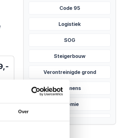
Code 95
Logistiek
e
SOG
Steigerbouw
9,-
Verontreinigde grond
Examens
Chemie
Over