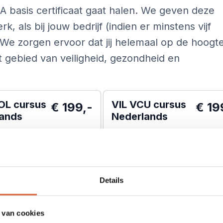
A basis certificaat gaat halen. We geven deze
k, als bij jouw bedrijf (indien er minstens vijf
e zorgen ervoor dat jij helemaal op de hoogt
t gebied van veiligheid, gezondheid en
OL cursus
VIL VCU cursus
€ 199,-
€ 19
lands
Nederlands
 examen
Startgarantie
tie
Code95
Inclusief examen
s lunch
Code95
s + examen in 1 dag
Gratis lunch
Cursus + examen in 1 dag
Details
 van cookies
Aanmelden
Aanmelden