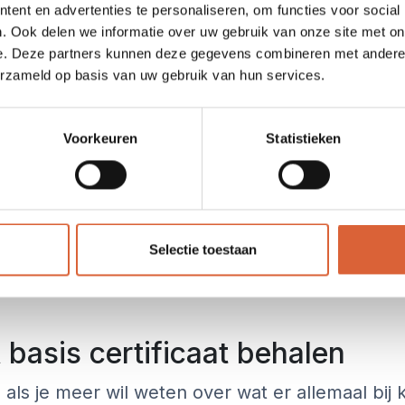
ent en advertenties te personaliseren, om functies voor social
. Ook delen we informatie over uw gebruik van onze site met on
Meer info
Meer info
e. Deze partners kunnen deze gegevens combineren met andere i
erzameld op basis van uw gebruik van hun services.
ficaat behalen?
 behandeld waar jij in je werk mee te maken g
Voorkeuren
Statistieken
eving, risico’s en preventie, werken met gevaarl
ies, werken op hoogte, het werken met elektrici
 worden uitgevoerd, werken met gevaarlijke
n zeer complete cursus van een dag, die wor
Selectie toestaan
de van de dag heb jij zodoende je VCA basis
 basis certificaat behalen
ls je meer wil weten over wat er allemaal bij 