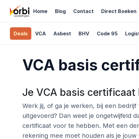
Home
Blog
Contact
Direct Boeken
Deals
VCA
Asbest
BHV
Code 95
Logis
VCA basis certi
Je VCA basis certificaat
Werk jij, of ga je werken, bij een bedr
uitgevoerd? Dan weet je ongetwijfeld da
certificaat voor te hebben. Met een derg
rekening mee moet houden als je jouw 