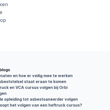
aken
ne
rop
e
blogs
naten en hoe er veilig mee te werken
beststelsel staat eraan te komen
ruck en VCA cursus volgen bij Orbi
ngen
le opleiding tot asbestsaneerder volgen
oopt het volgen van een heftruck cursus?