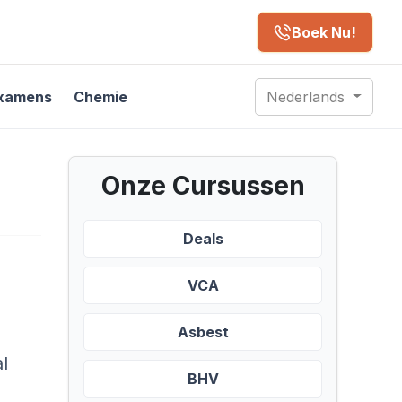
Boek Nu!
xamens
Chemie
Nederlands
Onze Cursussen
Deals
VCA
Asbest
l
BHV