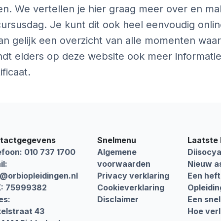
alen. We vertellen je hier graag meer over en m
ursusdag. Je kunt dit ook heel eenvoudig onli
dan gelijk een overzicht van alle momenten waa
indt elders op deze website ook meer informati
ficaat.
tactgegevens
Snelmenu
Laatste 
efoon: 010 737 1700
Algemene
Diisocya
l:
voorwaarden
Nieuw as
o@orbiopleidingen.nl
Privacy verklaring
Een heft
: 75999382
Cookieverklaring
Opleidi
es:
Disclaimer
Een snel
kelstraat 43
Hoe verl