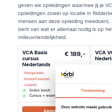
geven we opleidingen waarmee jij je VC
opleidingen zowel op locatie in Ridderker
mensen aan deze opleiding meedoen). W
bent van wat er allemaal nodig is op he
milieuvriendelijkheid.
VCA Basis
VCA V
€ 189,-
cursus
Neder
Nederlands
Inclusief
Startgarantie
Startgaran
Grati
Inclusief examen
Cursu
Code95
Gratis lunch
Toestemming
Cursus + examen in 1 dag
Deze website maakt gebruik
Aanmelden