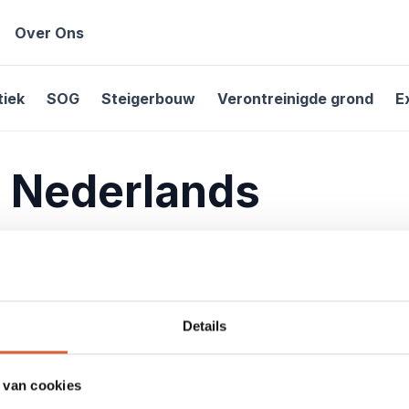
Over Ons
tiek
SOG
Steigerbouw
Verontreinigde grond
E
 Nederlands
Details
 van cookies
tactgegevens
Snelmenu
Laatste 