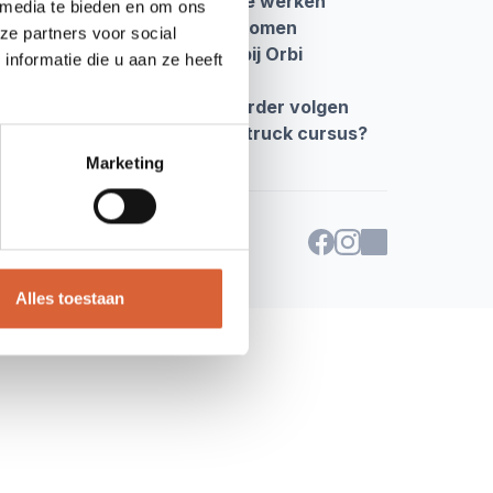
naten en hoe er veilig mee te werken
 media te bieden en om ons
beststelsel staat eraan te komen
ze partners voor social
ruck en VCA cursus volgen bij Orbi
nformatie die u aan ze heeft
ngen
le opleiding tot asbestsaneerder volgen
oopt het volgen van een heftruck cursus?
Marketing
Alles toestaan