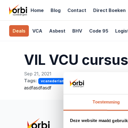
Home
Blog
Contact
Direct Boeken
Deals
VCA
Asbest
BHV
Code 95
Logis
VIL VCU cursus
Sep 21, 2021
Tags:
vcanederlands
vilvcu
asdfasdfasdf
Toestemming
Deze website maakt gebruik
Con