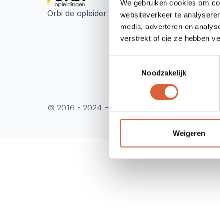
Tel
We gebruiken cookies om cont
Emai
Orbi de opleider voor de professional.
websiteverkeer te analyseren
inf
media, adverteren en analys
KVK
verstrekt of die ze hebben v
Adr
Nik
Toestemmingsselectie
298
Noodzakelijk
© 2016 - 2024 - Orbi Opleidingen
Weigeren