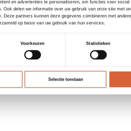
efoon: 010 737 1700
Algemene
Diisocya
ent en advertenties te personaliseren, om functies voor social
l:
voorwaarden
Nieuw as
. Ook delen we informatie over uw gebruik van onze site met on
o@orbiopleidingen.nl
Privacy verklaring
Een heft
e. Deze partners kunnen deze gegevens combineren met andere i
: 75999382
Cookieverklaring
Opleidi
erzameld op basis van uw gebruik van hun services.
es:
Disclaimer
Een snel
kelstraat 43
Hoe verl
4AM Ridderkerk
Voorkeuren
Statistieken
Selectie toestaan