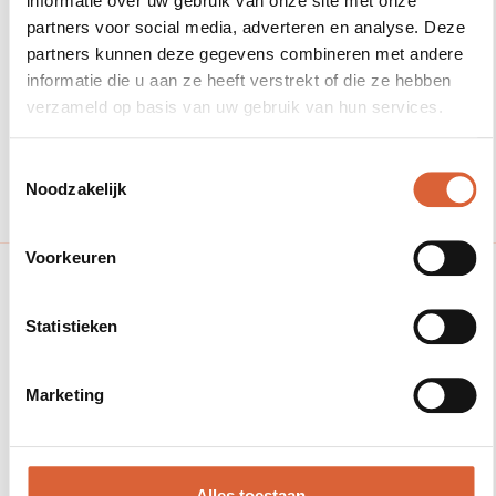
informatie over uw gebruik van onze site met onze
partners voor social media, adverteren en analyse. Deze
Rated 5 stars on Springest
partners kunnen deze gegevens combineren met andere
informatie die u aan ze heeft verstrekt of die ze hebben
verzameld op basis van uw gebruik van hun services.
Rated 5 stars on Edubookers
Toestemmingsselectie
Noodzakelijk
Voorkeuren
Nu inschrijven
Statistieken
Meld je vandaag nog aan
voor de cursus!
Marketing
2
3
Alles toestaan