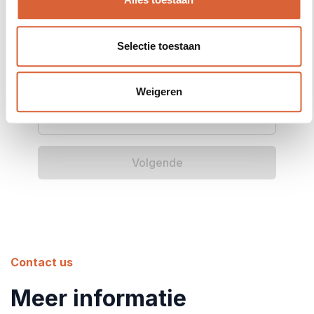
Selecteer datum
Aanmelden
Cursisten toevoegen
Selecteer
Selectie toestaan
cursusmoment:
Weigeren
Volgende
Contact us
Meer informatie