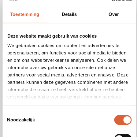
Wat u komt te leren in de praktijk:
Toestemming
Details
Over
De risico’s bij het bedienen van een
heftruck en reachtruck;
Veiligheid volgens AI 14 en Arbo-wet;
Deze website maakt gebruik van cookies
De basiskennis en vakkennis;
We gebruiken cookies om content en advertenties te
Het correct beladen en belasten van
personaliseren, om functies voor social media te bieden
de heftruck en reachtruck;
en om ons websiteverkeer te analyseren. Ook delen we
Uitvoeren van dagelijkse
informatie over uw gebruik van onze site met onze
voertuigcontroles;
partners voor social media, adverteren en analyse. Deze
De verkeersvoorschriften op de
partners kunnen deze gegevens combineren met andere
werkvloer.
informatie die u aan ze heeft verstrekt of die ze hebben
verzameld op basis van uw gebruik van hun services.
Bent u geïnteresseerd om uw heftruck en
reachtruck certificaat te behalen? Schrijf u
Toestemmingsselectie
vandaag nog in of neem contact met ons op,
Noodzakelijk
zodat wij al uw vragen kunnen
beantwoorden. We kijken ernaar uit om je te
verwelkomen tijdens onze heftruck en