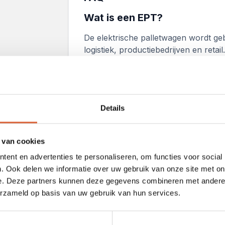
Wat is een EPT?
De elektrische palletwagen wordt geb
logistiek, productiebedrijven en retail
te zwaar is en vermindert het aantal
cursus krijgt u de essentiële informa
manier het voertuig correct kunt bes
aan een veilige werkvloer, maar ook 
Details
van de medewerkers.
Wat is een EPT certificaat?
 van cookies
Een EPT (elektropallettruck of elektri
ent en advertenties te personaliseren, om functies voor social
voor bedrijven die elektrische palle
. Ook delen we informatie over uw gebruik van onze site met on
veiligheid en efficiëntie op de werkv
e. Deze partners kunnen deze gegevens combineren met andere i
u goed opgeleid om met een elektris
erzameld op basis van uw gebruik van hun services.
besturen.