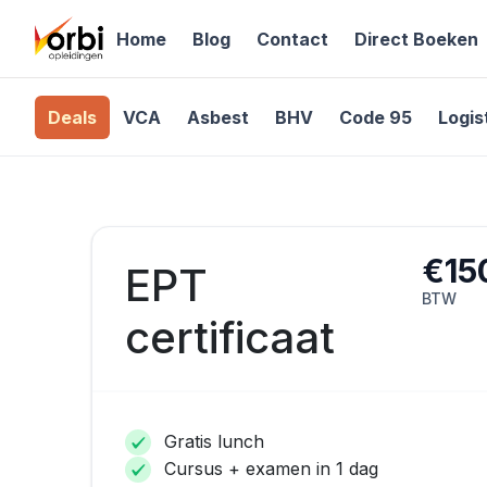
Home
Blog
Contact
Direct Boeken
Deals
VCA
Asbest
BHV
Code 95
Logis
€15
EPT
BTW
certificaat
Gratis lunch
Cursus + examen in 1 dag