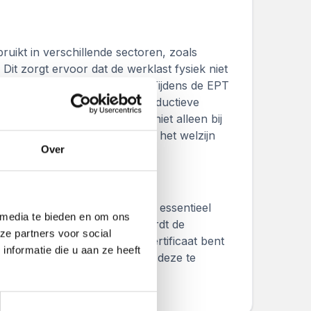
ruikt in verschillende sectoren, zoals
. Dit zorgt ervoor dat de werklast fysiek niet
 werkgerelateerde blessures. Tijdens de EPT
tie hoe u op een veilige en productieve
turen. De EPT cursus draagt niet alleen bij
aan de fysieke gezondheid en het welzijn
Over
sche pallettruck) certificaat is essentieel
 media te bieden en om ons
ttrucks gebruiken. Hierdoor wordt de
ze partners voor social
loer bevorderd. Met het EPT certificaat bent
nformatie die u aan ze heeft
che palletwagen te werken en deze te