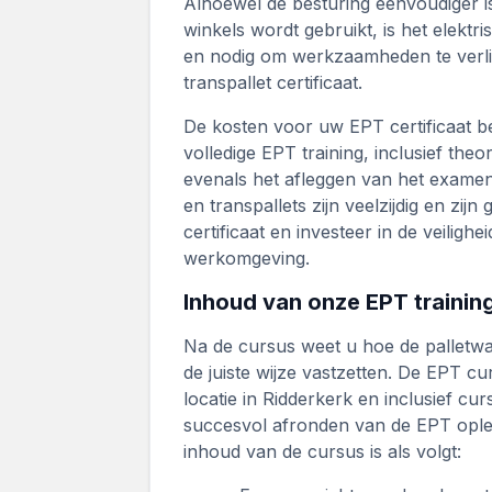
Alhoewel de besturing eenvoudiger is
winkels wordt gebruikt, is het elektr
en nodig om werkzaamheden te verlic
transpallet certificaat.
De kosten voor uw EPT certificaat b
volledige EPT training, inclusief theo
evenals het afleggen van het exame
en transpallets zijn veelzijdig en zij
certificaat en investeer in de veiligh
werkomgeving.
Inhoud van onze EPT trainin
Na de cursus weet u hoe de palletwa
de juiste wijze vastzetten. De EPT 
locatie in Ridderkerk en inclusief cu
succesvol afronden van de EPT oplei
inhoud van de cursus is als volgt: