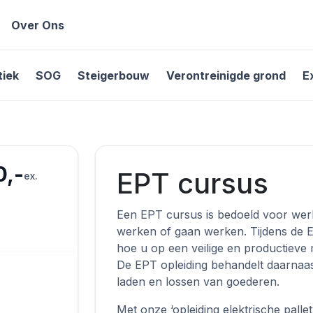
Over Ons
tiek
SOG
Steigerbouw
Verontreinigde grond
E
0,-
EPT cursus
ex.
Een EPT cursus is bedoeld voor werk
werken of gaan werken. Tijdens de EPT
hoe u op een veilige en productieve 
De EPT opleiding behandelt daarnaas
laden en lossen van goederen.
Met onze ‘opleiding elektrische pall